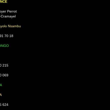
ANCE
oyer Perrot
-Cramayel
yolo Nsambu
91 70 18
CONGO
0 215
0 069
A
A
5 624