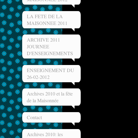
LA FETE DE LA
MAISONNEE 2011
ARCHIVE 2011
JOURNEE
D'ENSEIGNEMENTS
ENSEIGNEMENT DU
26-02-2012
Archives 2010 et la fête
de la Maisonnée
Contact
Archives 2010: les