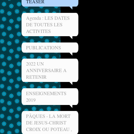
TEASER
Agenda : LES DATES
DE TOUTES LES
ACTIVITES
PUBLICATIONS
2022 UN
ANNIVERSAIRE A
RETENIR
ENSEIGNEMENTS
2019
PÂQUES - LA MORT
DE JESUS-CHRIST
CROIX OU POTEAU ,