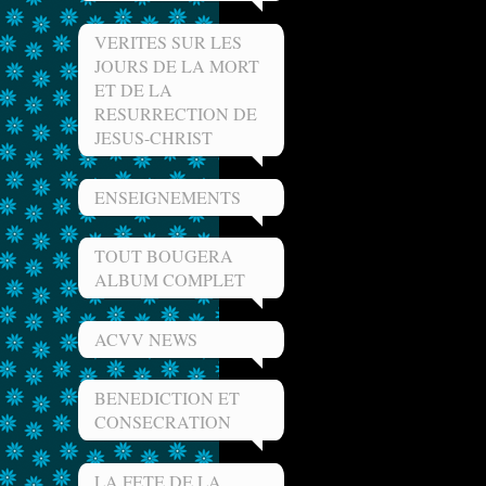
VERITES SUR LES
JOURS DE LA MORT
ET DE LA
RESURRECTION DE
JESUS-CHRIST
ENSEIGNEMENTS
TOUT BOUGERA
ALBUM COMPLET
ACVV NEWS
BENEDICTION ET
CONSECRATION
LA FETE DE LA