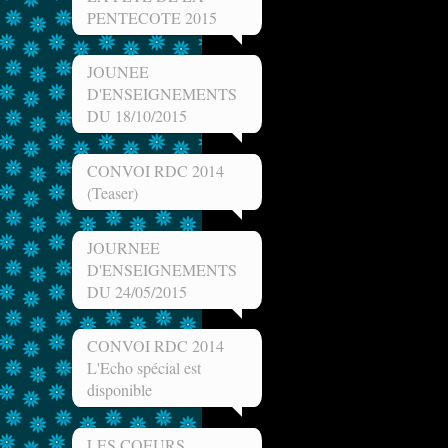
PENTECOTE 2015
JOUNEE
D'ENSEIGNEMENTS
DU 18/10/2015
CONVOI RDC 2014
(Teaser)
JOURNEE
D'ENSEIGNEMENTS
DU 24/05/2015
CONVOI RDC 2014
L'Echo spécial est
disponible
LES COEURS