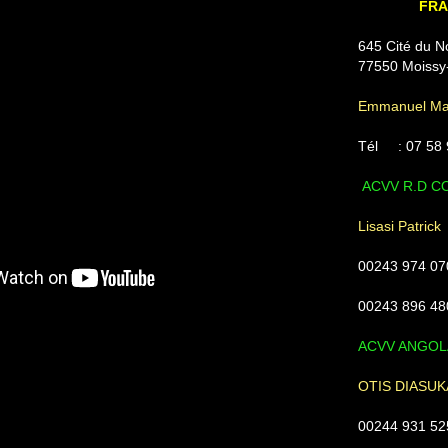
FR
645 Cité du N
77550 Moissy
Emmanuel Ma
Tél : 07 58 
ACVV R.D 
Lisasi Patrick
00243 974 07
00243 896 48
ACVV ANGOL
OTIS DIASUK
00244 931 52