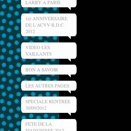
LARRY A PARIS
1er ANNIVERSAIRE
DE L'ACVV-R.D.C
2012
VIDEO LES
VAILLANTS
BON A SAVOIR
LES AUTRES PAGES
SPECIALE RENTREE
30/09/2012
FETE DE LA
MAISONNEE 2012