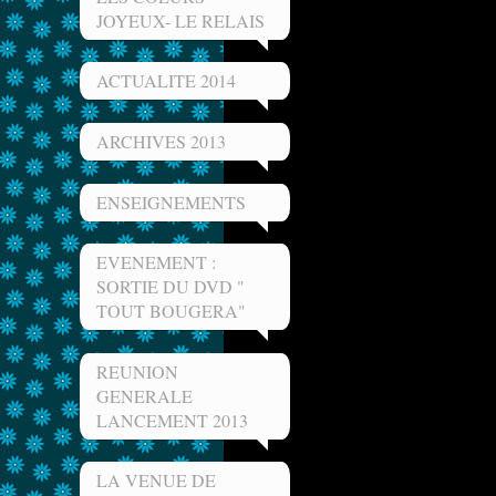
JOYEUX- LE RELAIS
ACTUALITE 2014
ARCHIVES 2013
ENSEIGNEMENTS
EVENEMENT :
SORTIE DU DVD "
TOUT BOUGERA"
REUNION
GENERALE
LANCEMENT 2013
LA VENUE DE