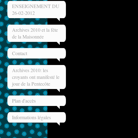
ENSEIGNEMENT DU
26-02-2012
Archives 2010 et la fête
de la Maisonnée
Contact
Archives 2010: les
croyants ont manifesté le
jour de la Pentecôte
Plan d'accès
Informations légales