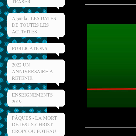
TEASER
Agenda : LES DATES
DE TOUTES LES
ACTIVITES
PUBLICATIONS
2022 UN
ANNIVERSAIRE A
RETENIR
ENSEIGNEMENTS
2019
PÂQUES - LA MORT
DE JESUS-CHRIST
CROIX OU POTEAU ,