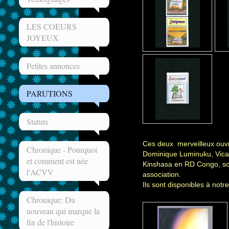
LES COEURS
JOYEUX
Petites annonces
PARUTIONS
Statuts
Ces deux merveilleux ouvr
Chronique - Pourquoi
Dominique Luminuku, Vicair
et comment est née
Kinshasa en RD Congo, son
l'ACVV
association.
Ils sont disponibles à notre 
Chronique: Du
nouveau qui marque la
fin de l'histoire