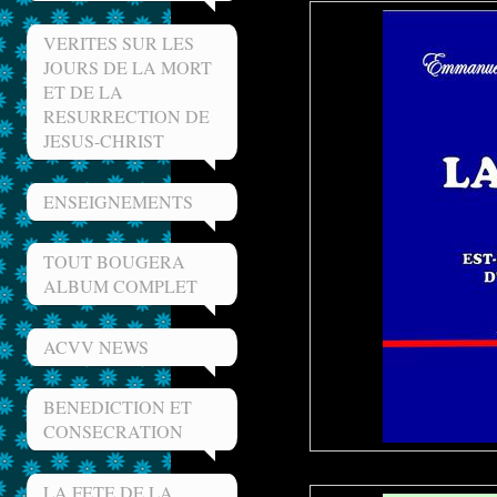
VERITES SUR LES
JOURS DE LA MORT
ET DE LA
RESURRECTION DE
JESUS-CHRIST
ENSEIGNEMENTS
TOUT BOUGERA
ALBUM COMPLET
ACVV NEWS
BENEDICTION ET
CONSECRATION
LA FETE DE LA