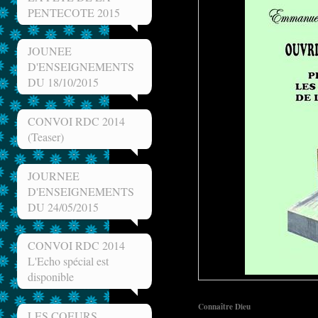
PENTECOTE 2015
JOUNEE
D'ENSEIGNEMENTS
DU 18/10/2015
CONVOI RDC 2014
(Teaser)
JOURNEE
D'ENSEIGNEMENTS
DU 24/05/2015
CONVOI RDC 2014
L'Echo spécial est
disponible
Connaître Dieu
LES COEURS