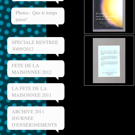
Photos : Que le temps
passe!
SPECIALE RENTREE
30/09/2012
FETE DE LA
MAISONNEE 2012
LA FETE DE LA
MAISONNEE 2011
ARCHIVE 2011
JOURNEE
D'ENSEIGNEMENTS