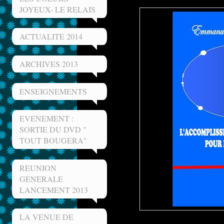
JOYEUX- LE RELAIS
ACTUALITE 2014
ARCHIVES 2013
ENSEIGNEMENTS
EVENEMENT :
SORTIE DU DVD "
TOUT BOUGERA"
REUNION
GENERALE
LANCEMENT 2013
LA VENUE DE