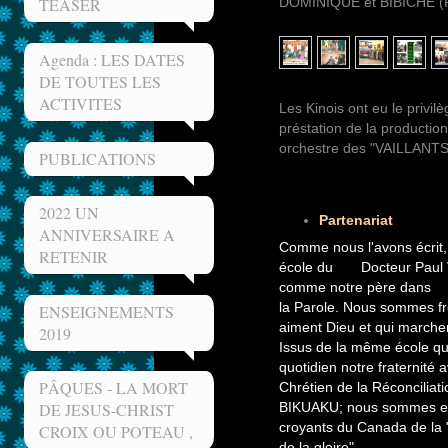
DOMINIQUE et BIBICHE (P
TEASER
Agenda : LES DATES
DE TOUTES LES
ACTIVITES
Les Kinois ont eu le privil
préstation de la producti
orchestre des "VAILLANT
PUBLICATIONS
2022 UN
Partenariat
ANNIVERSAIRE A
Com
me nous l'avons écrit,
RETENIR
école du Docteur Paul Vi
comme notre père dans
la Parole. Nous sommes fr
ENSEIGNEMENTS
aiment Dieu et qui march
2019
Issus de la même école q
quotidien notre fraternité
PÂQUES - LA MORT
Chrétien de la Réconcilia
BIKUAKU; nous sommes en 
DE JESUS-CHRIST
croyants du Canada de la
CROIX OU POTEAU ,
de la gloire"