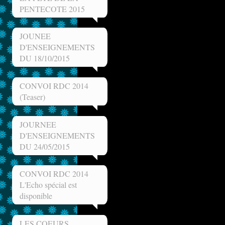
PENTECOTE 2015
JOUNEE
D'ENSEIGNEMENTS
DU 18/10/2015
CONVOI RDC 2014
(Teaser)
JOURNEE
D'ENSEIGNEMENTS
DU 24/05/2015
CONVOI RDC 2014
L'Echo spécial est
disponible
LES COEURS