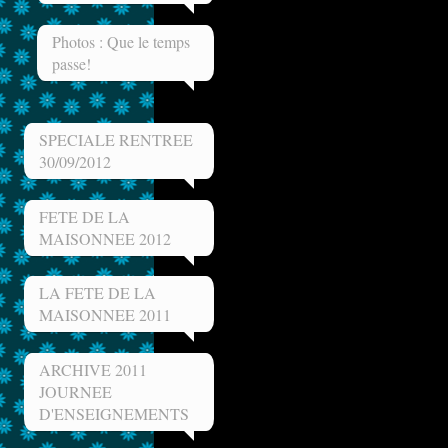
Photos : Que le temps
passe!
SPECIALE RENTREE
30/09/2012
FETE DE LA
MAISONNEE 2012
LA FETE DE LA
MAISONNEE 2011
ARCHIVE 2011
JOURNEE
D'ENSEIGNEMENTS