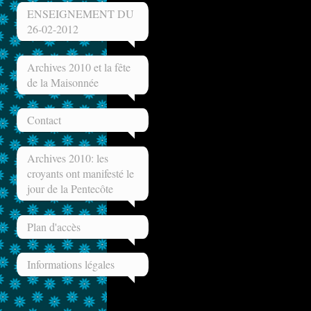
ENSEIGNEMENT DU
26-02-2012
Archives 2010 et la fête
de la Maisonnée
Contact
Archives 2010: les
croyants ont manifesté le
jour de la Pentecôte
Plan d'accès
Informations légales