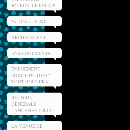
JOYEUX- LE RELAIS
ACTUALITE 2014
ARCHIVES 2013
ENSEIGNEMENTS
EVENEMENT :
SORTIE DU DVD "
TOUT BOUGERA"
REUNION
GENERALE
LANCEMENT 2013
LA VENUE DE