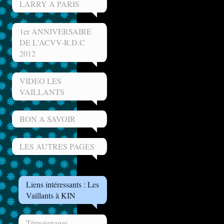
LARRY A PARIS
1er ANNIVERSAIRE
DE L'ACVV-R.D.C
2012
VIDEO LES
VAILLANTS
BON A SAVOIR
LES AUTRES PAGES
Liens intéressants : Les
Vaillants à KIN
Témoignages