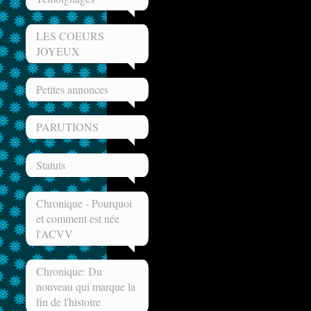
LES COEURS
JOYEUX
Petites annonces
PARUTIONS
Statuts
Chronique - Pourquoi
et comment est née
l'ACVV
Chronique: Du
nouveau qui marque la
fin de l'histoire