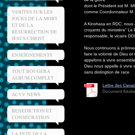
dont le Président est M
VERITES SUR LES
comme Coordonnateur M
JOURS DE LA MORT
A Kinshasa en RDC; nous a
ET DE LA
croyants du ministère" Le 
RESURRECTION DE
responsable, le vicaire
JESUS-CHRIST
Nous continuons à prônner 
ENSEIGNEMENTS
faire la volonté de Dieu et 
appelons à vivre ensemble
Dieu nous appelle à vivre 
TOUT BOUGERA
sans distingtion de race.
ALBUM COMPLET
Lettre des Canad
Document Adobe 
ACVV NEWS
BENEDICTION ET
CONSECRATION
LA FETE DE LA