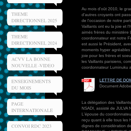
Au mois d'oût 2010, le gra
THEME
d'autres croyants ont pass
DIRECTIONNEL 2025
de l'occasion de notre par
Vaillants ont eu la joie et 
aimés frères du ministère
THEME
coordonnateur est notre
DIRECTIONNEL 2024
est aussi le Président, ave
moments hyper agréables e
joie pour les frères et s
ACVV LA BONNE
les Vaillants parisiens, co
NOUVELLE -VIDEO
coordonnateur Luminuku a
LETTRE DE DOM
ENSEIGNEMENTS
Document Adobe 
DU MOIS
La délégation des Vaillan
PAGE
NSADI, assisté de JULV
INTERNATIONALE
L'épouse du coordonnate
reçu quant à elle tous les
CONVOI RDC 2023
dignes de considération d